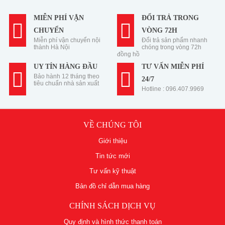
MIỄN PHÍ VẬN
ĐỔI TRẢ TRONG
CHUYỂN
VÒNG 72H
Miễn phí vận chuyển nội
Đổi trả sản phẩm nhanh
thành Hà Nội
chóng trong vòng 72h
đồng hồ
UY TÍN HÀNG ĐẦU
TƯ VẤN MIỄN PHÍ
Bảo hành 12 tháng theo
24/7
tiêu chuẩn nhà sản xuất
Hotline : 096.407.9969
VỀ CHÚNG TÔI
Giới thiệu
Tin tức mới
Tư vấn kỹ thuật
Bản đồ chỉ dẫn mua hàng
CHÍNH SÁCH DỊCH VỤ
Quy định và hình thức thanh toán