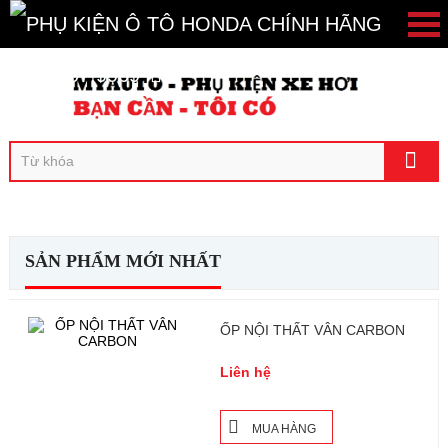
096.407.9969
CAMERA HÀNH TRÌNH
KHUYẾN MÃI
PHỤ KIỆN CHÍNH HÃNG HONDA
PHỤ KIỆN XE BRIO 2019
SẢN PHẨM MỚI NHẤT
PHỤ KIỆN XE BRV 2023
PHỤ KIỆN XE CITY 2015
ỐP NỘI THẤT VÂN CARBON
PHỤ KIỆN XE CITY 2018
Liên hệ
PHỤ KIỆN XE CITY 2021
MUA HÀNG
PHỤ KIỆN XE CIVIC 2016