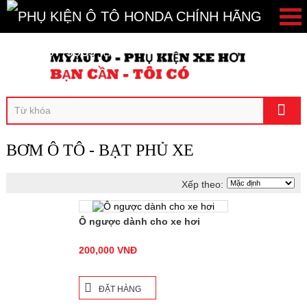
096.407.9969
CAMERA HÀNH TRÌNH
KHUYẾN MÃI
PHỤ KIỆN CHÍNH HÃNG HONDA
BƠM Ô TÔ - BẠT PHỦ XE
PHỤ KIỆN XE BRIO 2019
Xếp theo:
PHỤ KIỆN XE BRV 2023
Ô ngược dành cho xe hơi
PHỤ KIỆN XE CITY 2015
PHỤ KIỆN XE CITY 2018
200,000 VNĐ
PHỤ KIỆN XE CITY 2021
ĐẶT HÀNG
PHỤ KIỆN XE CIVIC 2016