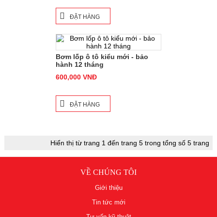
SẢN PHẨM DÙNG CHUNG
ĐẶT HÀNG
BỌC VÔ LĂNG
THẢM SÀN - ĐỆM GHẾ
Bơm lốp ô tô kiểu mới - bảo
BƠM Ô TÔ - BẠT PHỦ XE
hành 12 tháng
600,000 VNĐ
CHỔI GẠT MƯA - CÒI
ĐỘ XE - UPGRADE
ĐẶT HÀNG
NƯỚC HOA Ô TÔ
Hiển thị từ trang 1 đến trang 5 trong tổng số 5 trang
VỀ CHÚNG TÔI
Giới thiệu
Tin tức mới
Tư vấn kỹ thuật