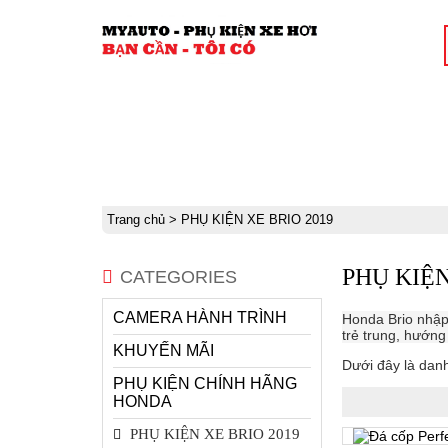
CAMERA HÀNH TRÌNH
KHUYẾN MÃ
NƯỚC HOA Ô TÔ
Trang chủ
>
PHỤ KIỆN XE BRIO 2019
PHỤ KIỆN
CATEGORIES
CAMERA HÀNH TRÌNH
Honda Brio nhập
trẻ trung, hướng
KHUYẾN MÃI
Dưới đây là da
PHỤ KIỆN CHÍNH HÃNG
HONDA
PHỤ KIỆN XE BRIO 2019