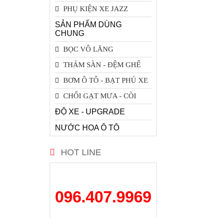
PHỤ KIỆN XE JAZZ
SẢN PHẨM DÙNG
CHUNG
BỌC VÔ LĂNG
THẢM SÀN - ĐỆM GHẾ
BƠM Ô TÔ - BẠT PHỦ XE
CHỔI GẠT MƯA - CÒI
ĐỘ XE - UPGRADE
NƯỚC HOA Ô TÔ
HOT LINE
096.407.9969