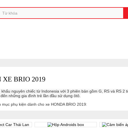
I
PHỤ KIỆN CHÍNH HÃNG HONDA
SẢN PHẨM DÙNG 
 XE BRIO 2019
 khẩu nguyên chiếc từ Indonesia với 3 phiên bản gồm G, RS và RS 2 t
 đến những gia đình trẻ lần đầu sử dụng ôtô.
nh mục phụ kiện dành cho xe HONDA BRIO 2019: